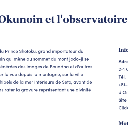
 Okunoin et l'observatoire
Inf
ve du Prince Shotoku, grand importateur du
min qui mène au sommet du mont Jodo-ji se
Adr
t vénérées des images de Bouddha et d'autres
2-1 
r la vue depuis la montagne, sur la ville
Tél.
ipels de la mer intérieure de Seto, avant de
+81-
s rater la gravure représentant une divinité
d'On
Site
Clic
Mot