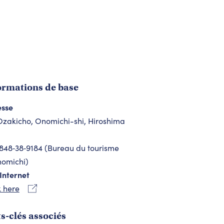
ormations de base
esse
Ozakicho, Onomichi-shi, Hiroshima
848‐38‐9184 (Bureau du tourisme
omichi)
 Internet
k here
s-clés associés