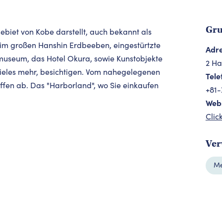
Gru
ebiet von Kobe darstellt, auch bekannt als
eim großen Hanshin Erdbeeben, eingestürtzte
Adr
museum, das Hotel Okura, sowie Kunstobjekte
2 Ha
vieles mehr, besichtigen. Vom nahegelegenen
Tele
iffen ab. Das "Harborland", wo Sie einkaufen
+81
Web
Clic
Ver
Me