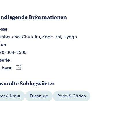
ndlegende Informationen
esse
toba-cho, Chuo-ku, Kobe-shi, Hyogo
fon
-78-304-2500
seite
k here
wandte Schlagwörter
er & Natur
Erlebnisse
Parks & Gärten