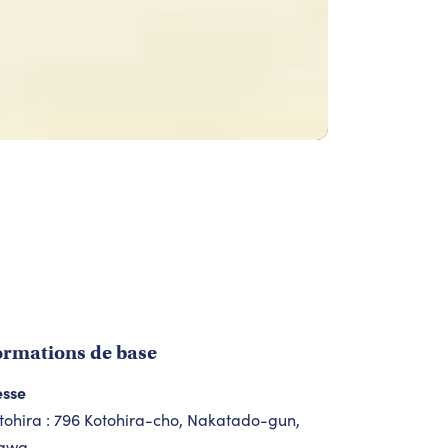
ormations de base
esse
tohira : 796 Kotohira-cho, Nakatado-gun,
awa