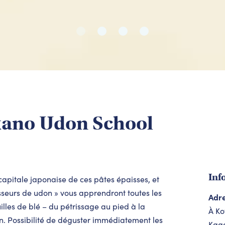
akano Udon School
Inf
capitale japonaise de ces pâtes épaisses, et
esseurs de
udon
» vous apprendront toutes les
Adr
illes de blé – du pétrissage au pied à la
À Ko
n. Possibilité de déguster immédiatement les
Kag