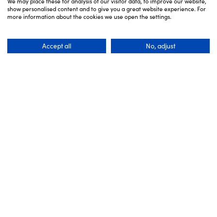
We may place these for analysis of our visitor data, to improve our website,
show personalised content and to give you a great website experience. For
more information about the cookies we use open the settings.
Accept all
No, adjust
Sites à proximité