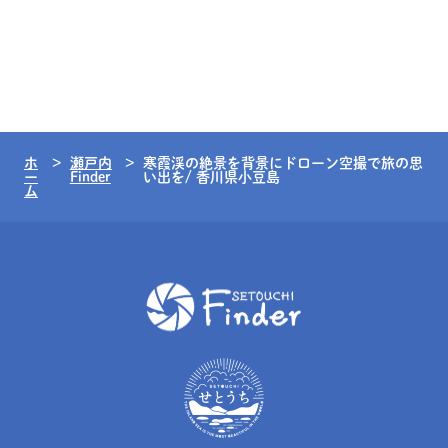
ホ
瀬戸内
寒霞渓の絶景を背景にドローン空撮で旅の思
ー
Finder
い出を/ 香川県小豆島
ム