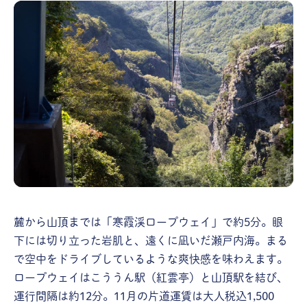
麓から山頂までは「寒霞渓ロープウェイ」で約5分。眼
下には切り立った岩肌と、遠くに凪いだ瀬戸内海。まる
で空中をドライブしているような爽快感を味わえます。
ロープウェイはこううん駅（紅雲亭）と山頂駅を結び、
運行間隔は約12分。11月の片道運賃は大人税込1,500