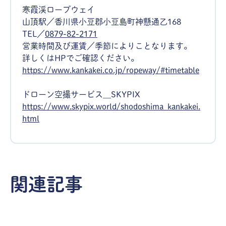
寒霞渓ロープウェイ
山頂駅／香川県小豆郡小豆島町神懸通乙168
TEL／
0879-82-2171
営業時間及び運賃／季節によりことなります。
詳しくはHPでご確認ください。
https://www.kankakei.co.jp/ropeway/#timetable
ドローン空撮サービス＿SKYPIX
https://www.skypix.world/shodoshima_kankakei.
html
体験
体験
ポケモン好き集合！まさにヤドンパラ
さぬき女子
関連記事
ダイス♩かわいいヤドンに会いに行こ
ォトジェニ
う！／香川県綾川町
県