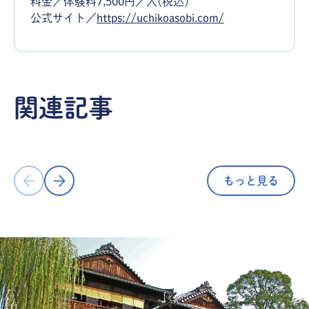
料金／体験料7,500円／人(税込)
公式サイト／
https://uchikoasobi.com/
体験
体験
NYタイムズ「2024年に行くべき52ヵ
関連記事
所」に選出！「西の京」と謳われる、
夏だけじゃ
歴史と自然の豊かな山口市。 SLやま
阿波おどり
ぐち号乗車と湯田温泉１泊２日の旅
もっと見る