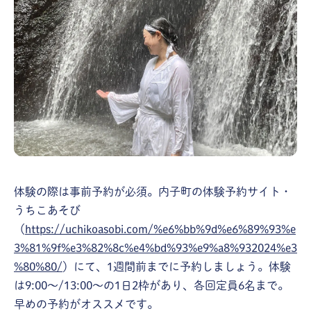
体験の際は事前予約が必須。内子町の体験予約サイト・
うちこあそび
（
https://uchikoasobi.com/%e6%bb%9d%e6%89%93%e
3%81%9f%e3%82%8c%e4%bd%93%e9%a8%932024%e3
%80%80/
）にて、1週間前までに予約しましょう。体験
は9:00～/13:00～の1日2枠があり、各回定員6名まで。
早めの予約がオススメです。