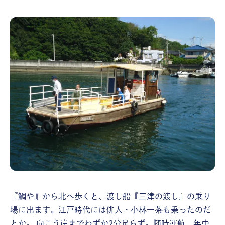
『鯛や』から北へ歩くと、渡し船『三津の渡し』の乗り
場に出ます。江戸時代には俳人・小林一茶も乗ったのだ
とか。 向こう岸までわずか2分足らず。随時運航、年中