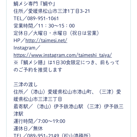
鯛メシ専門『鯛や』
住所／愛媛県松山市三津1丁目3-21
TEL／089-951-1061
営業時間／11：30～15：00
定休日／火曜日・水曜日（祝日は営業）
HP／
http://taimesi.net/
Instagram／
https://www.instagram.com/taimeshi_taiya/
※『鯛メシ膳』は1日30食限定につき、前もって
のご予約を推奨します
三津の渡し
住所／（港山）愛媛県松山市港山町、（三津）愛
媛県松山市三津三丁目
最寄駅／ （港山）伊予鉄港山駅 （三津）伊予鉄三
津駅
運行時間／7:00〜19:00
運休日／無休
TEL／089-951-2149（松山港務所）