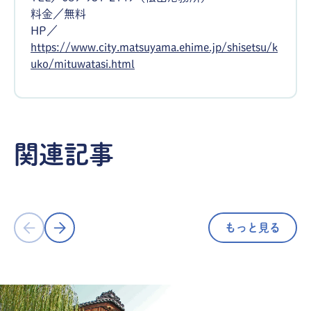
料金／無料
HP／
https://www.city.matsuyama.ehime.jp/shisetsu/k
uko/mituwatasi.html
体験
体験
関連記事
観光列車「伊予灘ものがたり」で絶景
走り心地最
を走る優雅な列車旅／愛媛県松山市
イクリング
もっと見る