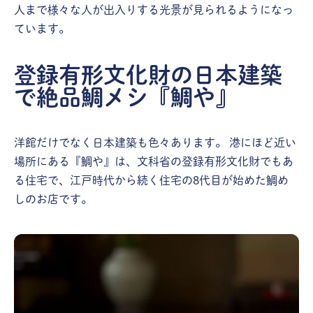
人まで様々な人が出入りする光景が見られるようになっ
ています。
登録有形文化財の日本建築
で絶品鯛メシ『鯛や』
洋館だけでなく日本建築も色々あります。 港にほど近い
場所にある『鯛や』は、文科省の登録有形文化財でもあ
る住宅で、江戸時代から続く住宅の8代目が始めた鯛め
しのお店です。