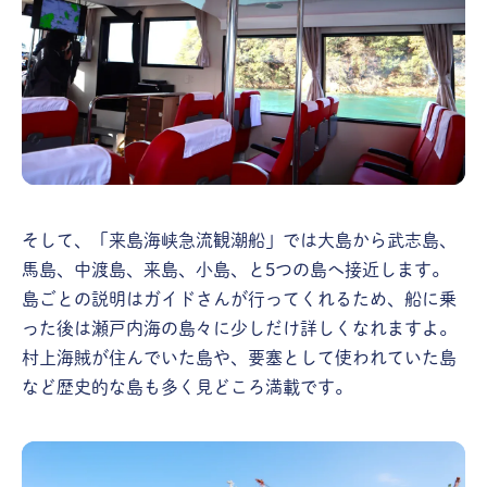
そして、「来島海峡急流観潮船」では大島から武志島、
馬島、中渡島、来島、小島、と5つの島へ接近します。
島ごとの説明はガイドさんが行ってくれるため、船に乗
った後は瀬戸内海の島々に少しだけ詳しくなれますよ。
村上海賊が住んでいた島や、要塞として使われていた島
など歴史的な島も多く見どころ満載です。