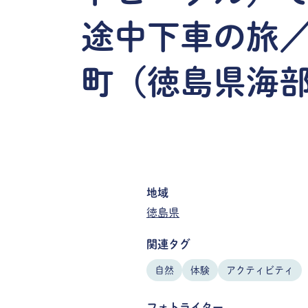
途中下車の旅
町（徳島県海
地域
徳島県
関連タグ
自然
体験
アクティビティ
フォトライター