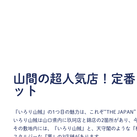
山間の超人気店！定番
ット
『いろり山賊』の1つ目の魅力は、これぞ“THE JAPA
いろり山賊は山口県内に玖珂店と錦店の2箇所があり、
その敷地内には、『いろり山賊』と、天守閣のような『
スタルジーな『竈』の3店舗があります。