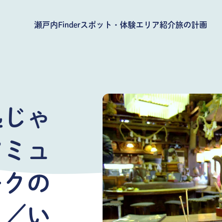
瀬戸内Finder
スポット・体験
エリア紹介
旅の計画
処じゃ
アミュ
ークの
！／い