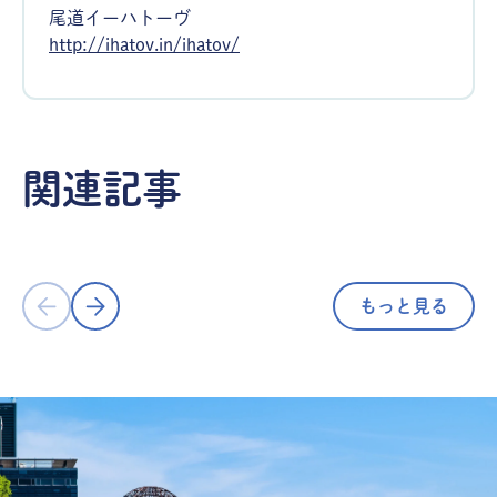
尾道イーハトーヴ
http://ihatov.in/ihatov/
アート・文化
アート・文
しまなみ海道・生口島の『島ごと美術
大人 2,6
関連記事
館』全17作品の 見所・行き方を徹底
ン・アザラ
解説！／広島県尾道市
た四国 水
もっと見る