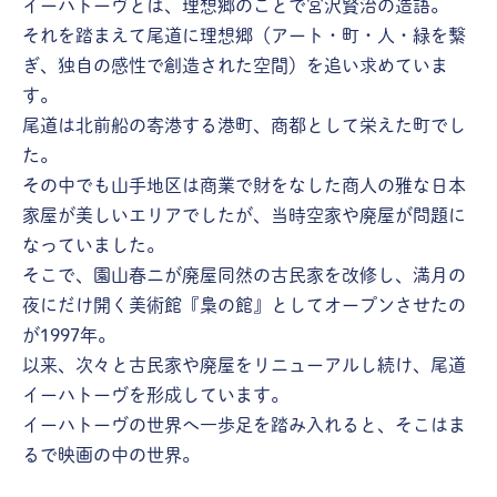
イーハトーヴとは、理想郷のことで宮沢賢治の造語。
それを踏まえて尾道に理想郷（アート・町・人・緑を繋
ぎ、独自の感性で創造された空間）を追い求めていま
す。
尾道は北前船の寄港する港町、商都として栄えた町でし
た。
その中でも山手地区は商業で財をなした商人の雅な日本
家屋が美しいエリアでしたが、当時空家や廃屋が問題に
なっていました。
そこで、園山春ニが廃屋同然の古民家を改修し、満月の
夜にだけ開く美術館『梟の館』としてオープンさせたの
が1997年。
以来、次々と古民家や廃屋をリニューアルし続け、尾道
イーハトーヴを形成しています。
イーハトーヴの世界へ一歩足を踏み入れると、そこはま
るで映画の中の世界。