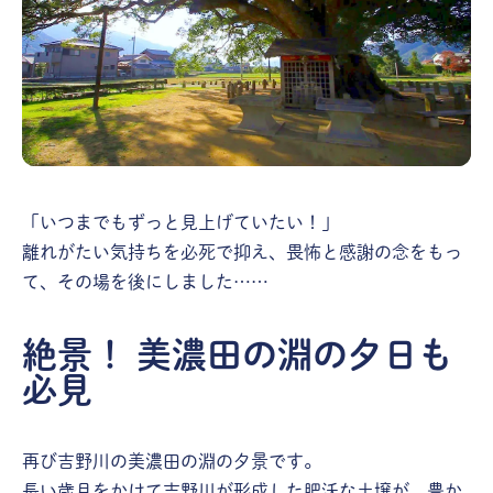
「いつまでもずっと見上げていたい！」
離れがたい気持ちを必死で抑え、畏怖と感謝の念をもっ
て、その場を後にしました……
絶景！ 美濃田の淵の夕日も
必見
再び吉野川の美濃田の淵の夕景です。
長い歳月をかけて吉野川が形成した肥沃な土壌が、豊か