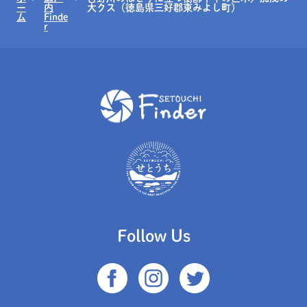
ー
内
大クス（徳島県三好郡東みよし町）
ム
Finde
r
Follow Us