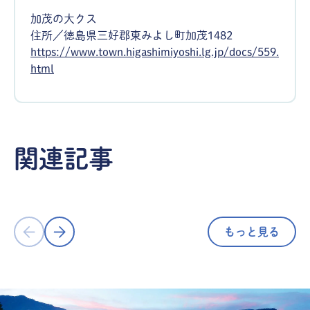
加茂の大クス
住所／徳島県三好郡東みよし町加茂1482
https://www.town.higashimiyoshi.lg.jp/docs/559.
html
海・自然
海・自然
世界一の観光モノレールで世界一の森
秘境ドライ
関連記事
林浴を！／奥祖谷観光周遊モノレール
／天空の村
(徳島県三好市東祖谷)
東祖谷）
もっと見る