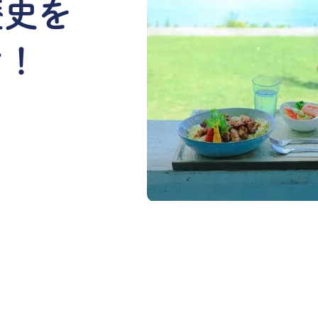
歴史を
ン！