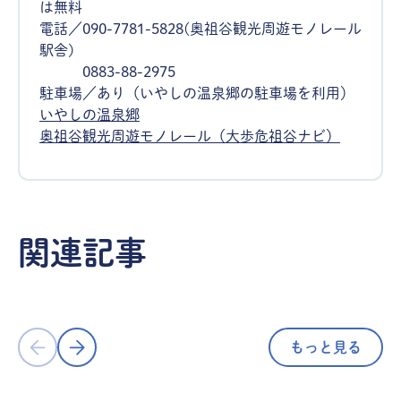
は無料
電話／090-7781-5828(奥祖谷観光周遊モノレール
駅舎)
0883-88-2975
駐車場／あり（いやしの温泉郷の駐車場を利用）
いやしの温泉郷
奥祖谷観光周遊モノレール（大歩危祖谷ナビ）
海・自然
海・自然
JR徳島駅から徒歩10分！800円で川を
秘境ドライ
関連記事
楽しむ30分クルーズ／ひょうたん島ク
／天空の村
ルーズ（徳島県徳島市）
東祖谷）
もっと見る