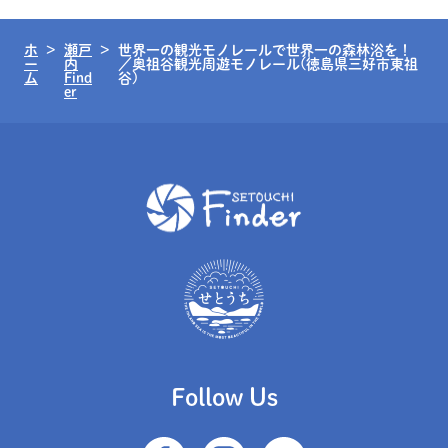
ホ
瀬戸
世界一の観光モノレールで世界一の森林浴を！
ー
内
／奥祖谷観光周遊モノレール(徳島県三好市東祖
ム
Find
谷)
er
Follow Us