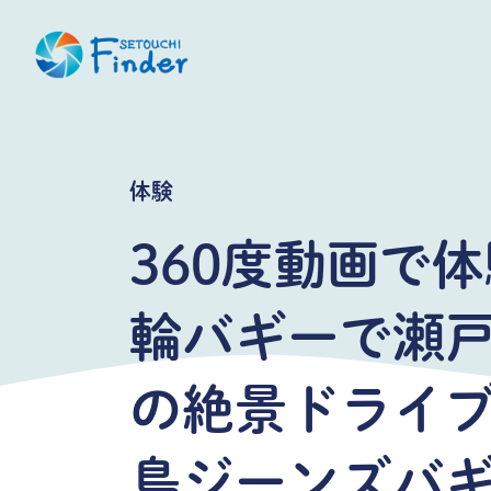
体験
360度動画で
輪バギーで瀬
の絶景ドライ
島ジーンズバ