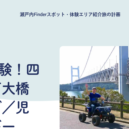
瀬戸内Finder
スポット・体験
エリア紹介
旅の計画
体験！四
戸大橋
ブ／児
ギー