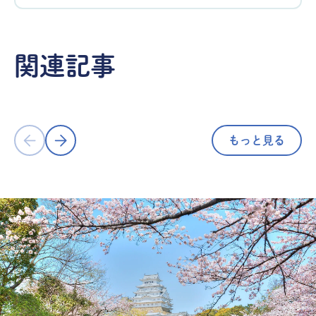
宿・ホテル
宿・ホテル
広島市からフェリーで約30分！全32室
海が見える
関連記事
オーシャンビューの温泉宿『江田島
すすめ絶景宿
荘』で源泉かけ流しと絶景の島時間を
LOG／清
満喫／広島県江田島市
がり）
もっと見る