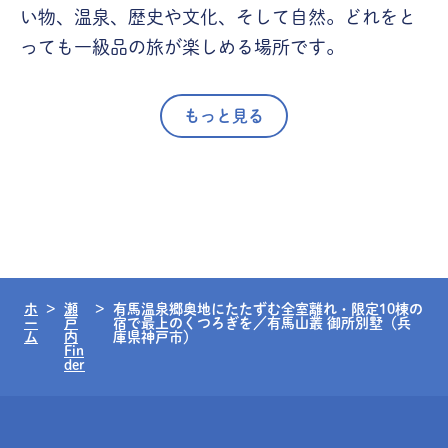
い物、温泉、歴史や文化、そして自然。どれをと
っても一級品の旅が楽しめる場所です。
もっと見る
ホ
瀬
有馬温泉郷奥地にたたずむ全室離れ・限定10棟の
ー
戸
宿で最上のくつろぎを／有馬山叢 御所別墅（兵
ム
内
庫県神戸市）
Fin
der