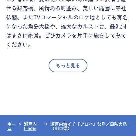
せる錦帯橋、風情ある町並み、美しい庭園に寺社
仏閣。またTVコマーシャルのロケ地としても有名
になった角島大橋や、雄大なカルスト台、鍾乳洞
はまさに絶景。ぜひカメラを片手に旅をしてみて
ください。
もっと見る
ホー
瀬戸内
瀬戸内海イチ『アロハ』な島／周防大島
ム
Finder
（山口県）