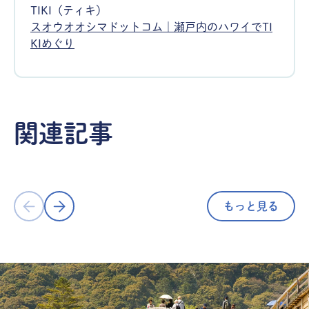
TIKI（ティキ）
スオウオオシマドットコム｜瀬戸内のハワイでTI
KIめぐり
海・自然
海・自然
夏の避暑におすすめ！どこまでも青
関連記事
く、美しい水に癒される神秘のひとと
海に沈む夕
き／別府弁天池（山口県美祢市）
田！／東後
もっと見る