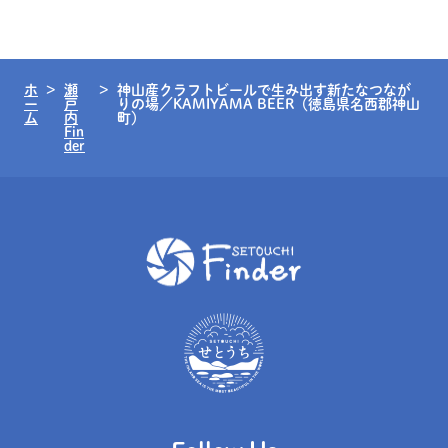
ホ
瀬
神山産クラフトビールで生み出す新たなつなが
ー
戸
りの場／KAMIYAMA BEER（徳島県名西郡神山
ム
内
町）
Fin
der