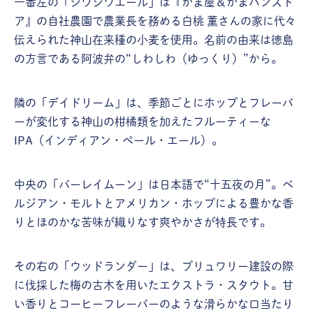
一番左の「シワシワエール」は『かま屋＆かまパンスト
ア』の自社農園で農業長を務める白桃 薫さんの家に代々
伝えられた神山在来種の小麦を使用。名前の由来は徳島
の方言である阿波弁の“しわしわ（ゆっくり）”から。
隣の「デイドリーム」は、季節ごとにホップとフレーバ
ーが変化する神山の柑橘類を加えたフルーティーな
IPA（インディアン・ペール・エール）。
中央の「バーレイムーン」は日本語で“十五夜の月”。ベ
ルジアン・モルトとアメリカン・ホップによる豊かな香
りとほのかな苦味が織りなす爽やかさが特長です。
その右の「ウッドランダー」は、ブリュワリー建設の際
に伐採した梅の古木を用いたエクストラ・スタウト。甘
い香りとコーヒーフレーバーのような滑らかな口当たり