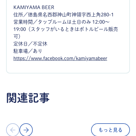
KAMIYAMA BEER
住所／徳島県名西郡神山町神領字西上角280-1
営業時間／タップルームは土日のみ 12:00～
19:00（スタッフがいるときはボトルビール販売
可）
定休日／不定休
駐車場／あり
https://www.facebook.com/kamiyamabeer
グルメ・おみやげ
グルメ・お
大人も子供も大満足！四国最大級の道
関連記事
の駅／道の駅くるくる なると（徳島県
日々の食卓
鳴門市）
『すだち』
もっと見る