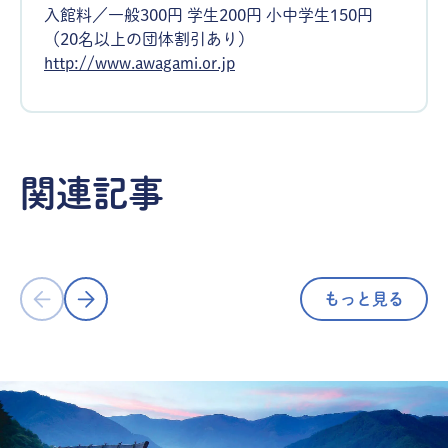
入館料／一般300円 学生200円 小中学生150円
（20名以上の団体割引あり）
http://www.awagami.or.jp
アート・文化
アート・文
徳島の誇る藍染めを「現代の名工」の
関連記事
もとで体験！／古庄染工場（徳島県徳
徳島・香川
島市）
を巡る周遊
もっと見る