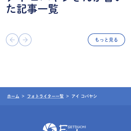
た記事一覧
まっておける場所。大串半島にある瀬
戸内海の絶景カフェ「時の納屋」／香
川県さぬき市
もっと見る
ホーム
フォトライター一覧
アイ コバヤシ