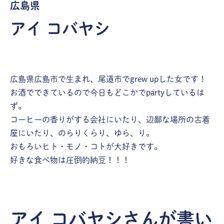
広島県
アイ コバヤシ
広島県広島市で生まれ、尾道市でgrew upした女です！
お酒でできているので今日もどこかでpartyしているは
ず。
コーヒーの香りがする会社にいたり、辺鄙な場所の古着
屋にいたり、のらりくらり、ゆら、り。
おもろいヒト・モノ・コトが大好きです。
好きな食べ物は圧倒的納豆！！！
グルメ・おみやげ
アイ コバヤシさんが書い
心の中の過去・現在・未来のことをし