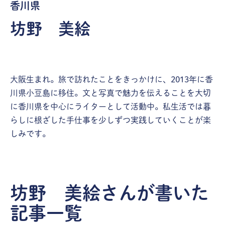
香川県
坊野 美絵
大阪生まれ。旅で訪れたことをきっかけに、2013年に香
川県小豆島に移住。文と写真で魅力を伝えることを大切
に香川県を中心にライターとして活動中。私生活では暮
らしに根ざした手仕事を少しずつ実践していくことが楽
しみです。
グルメ・おみやげ
坊野 美絵さんが書いた
体験
見て、食べて、持ち帰って、小豆島の
記事一覧
食文化を満喫！創作和食店
寒霞渓の絶
「Cultiva（カルチバ）」/香川県小豆
旅の思い出