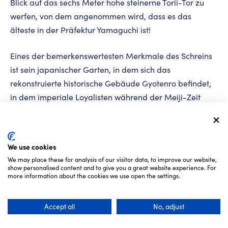
Blick auf das sechs Meter hohe steinerne Torii-Tor zu
werfen, von dem angenommen wird, dass es das
älteste in der Präfektur Yamaguchi ist!
Eines der bemerkenswertesten Merkmale des Schreins
ist sein japanischer Garten, in dem sich das
rekonstruierte historische Gebäude Gyotenro befindet,
in dem imperiale Loyalisten während der Meiji-Zeit
geheime Versammlungen abhielten. Heute können Sie
hier eine Tasse japanischen Tee und Süßigkeiten mit
einem beeindruckenden Blick auf den Garten während
We use cookies
der Herbstsaison genießen.
We may place these for analysis of our visitor data, to improve our website,
show personalised content and to give you a great website experience. For
more information about the cookies we use open the settings.
Ein weiterer Ort, den man gesehen haben muss, ist der
Shunpuro, eine Holzstruktur, die ursprünglich als Basis
einer fünfstöckigen Pagode gedacht war. Obwohl das
Accept all
No, adjust
Projekt von seinem Herrn aufgegeben wurde, bleibt der