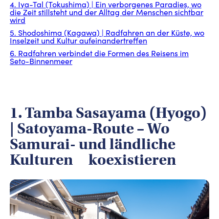
4. Iya-Tal (Tokushima) | Ein verborgenes Paradies, wo
die Zeit stillsteht und der Alltag der Menschen sichtbar
wird
5. Shodoshima (Kagawa) | Radfahren an der Küste, wo
Inselzeit und Kultur aufeinandertreffen
6. Radfahren verbindet die Formen des Reisens im
Seto-Binnenmeer
1. Tamba Sasayama (Hyogo)
| Satoyama-Route – Wo
Samurai- und ländliche
Kulturen koexistieren