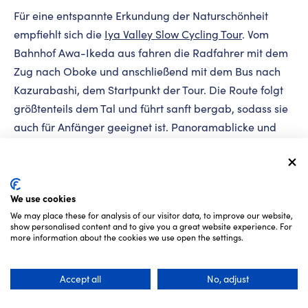
Für eine entspannte Erkundung der Naturschönheit
empfiehlt sich die
Iya Valley Slow Cycling Tour
. Vom
Bahnhof Awa-Ikeda aus fahren die Radfahrer mit dem
Zug nach Oboke und anschließend mit dem Bus nach
Kazurabashi, dem Startpunkt der Tour. Die Route folgt
größtenteils dem Tal und führt sanft bergab, sodass sie
auch für Anfänger geeignet ist. Panoramablicke und
Rastplätze laden zum Innehalten und Genießen der
imposanten Felswände und bewaldeten Hänge ein.
Besonders beeindruckend ist die Landschaft im Herbst,
We use cookies
wenn das Tal in einem Meer aus Rot-, Orange- und
We may place these for analysis of our visitor data, to improve our website,
Gelbtönen erstrahlt.
show personalised content and to give you a great website experience. For
more information about the cookies we use open the settings.
Accept all
No, adjust