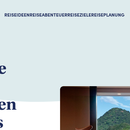
REISEIDEEN
REISEABENTEUER
REISEZIELE
REISEPLANUNG
e
en
s