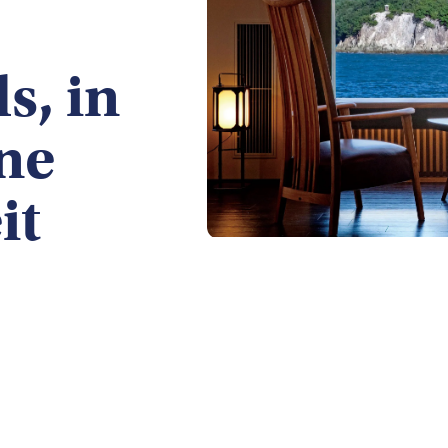
s, in
ne
it