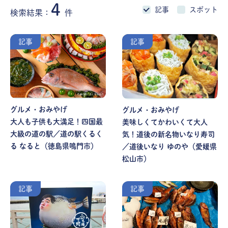
4
記事
スポット
検索結果：
件
記事
記事
グルメ・おみやげ
グルメ・おみやげ
大人も子供も大満足！四国最
美味しくてかわいくて大人
大級の道の駅／道の駅くるく
気！道後の新名物いなり寿司
る なると（徳島県鳴門市）
／道後いなり ゆのや（愛媛県
松山市）
記事
記事