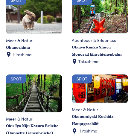
SPOT
SPOT
Abenteuer & Erlebnisse
Meer & Natur
Okuiya Kanko Shuyu
Okunoshima
Hiroshima
Monorail Einschienenbahn
Tokushima
SPOT
SPOT
Meer & Natur
Okonomiyaki Koshida
Meer & Natur
Hauptgeschäft
Oku-Iya Niju Kazura Brücke
Hiroshima
(Doppelte Lianenbrücke)