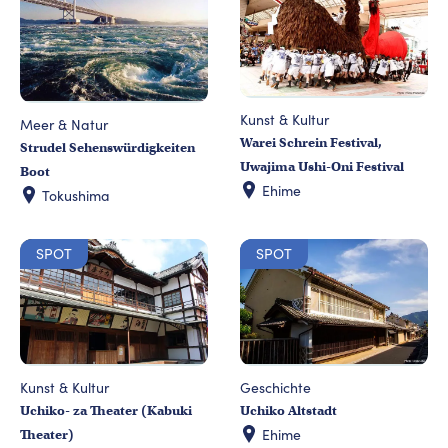
Kunst & Kultur
Meer & Natur
Warei Schrein Festival,
Strudel Sehenswürdigkeiten
Uwajima Ushi-Oni Festival
Boot
Ehime
Tokushima
SPOT
SPOT
Kunst & Kultur
Geschichte
Uchiko- za Theater (Kabuki
Uchiko Altstadt
Ehime
Theater)