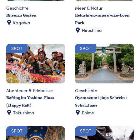
Geschichte
Meer & Natur
Ritsurin Garten
Rekishi-no-mieru-oka-koen
Kagawa
Park
Hiroshima
SPOT
SPOT
Abenteuer & Erlebnisse
Geschichte
Rafting im Yoshino-Fluss
Oyamazumi-jinja Schrein /
(Happy Raft)
Schatzhaus
Tokushima
Ehime
SPOT
SPOT