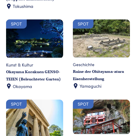
Tokushima
SPOT
SPOT
Geschichte
Kunst & Kultur
Ruine der Ohitayama-atara
Okayama Korakuen GENSO-
Eisenherstellung
TEIEN (Beleuchteter Garten)
Yamaguchi
Okayama
SPOT
SPOT