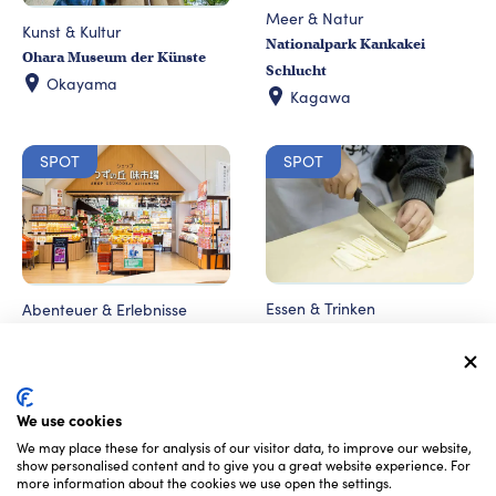
Meer & Natur
Kunst & Kultur
Nationalpark Kankakei
Ohara Museum der Künste
Schlucht
Okayama
Kagawa
SPOT
SPOT
Essen & Trinken
Abenteuer & Erlebnisse
Nakano Udon Schule
Naruto Brücke - Gedenkhalle
Kagawa
Hyogo
We use cookies
SPOT
SPOT
We may place these for analysis of our visitor data, to improve our website,
show personalised content and to give you a great website experience. For
more information about the cookies we use open the settings.