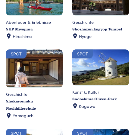
Abenteuer & Erlebnisse
Geschichte
SUP Miyajima
Shoshazan Engyoji Tempel
Hiroshima
Hyogo
SPOT
SPOT
Kunst & Kultur
Geschichte
Sodoshima Oliven-Park
Shokasonjuku
Kagawa
Nachhilfeschule
Yamaguchi
SPOT
SPOT