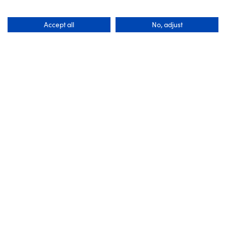
Accept all
No, adjust
Abenteuer & Erlebnisse
Meer & Natur
Nada no Kenka Matsuri
Berg Shirataki Gohyaku
Festival (Matsubara
Rakan
Hachiman Schrein)
Hiroshima
Hyogo
SPOT
SPOT
Meer & Natur
Abenteuer & Erlebnisse
Rokko Berg
Aussichtsplattform des Berg
Hyogo
Misen
Hiroshima