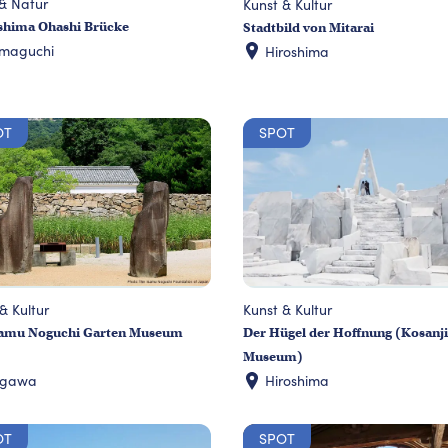
& Natur
Kunst & Kultur
shima Ohashi Brücke
Stadtbild von Mitarai
maguchi
Hiroshima
OT
SPOT
& Kultur
Kunst & Kultur
samu Noguchi Garten Museum
Der Hügel der Hoffnung (Kosanj
Museum)
agawa
Hiroshima
OT
SPOT