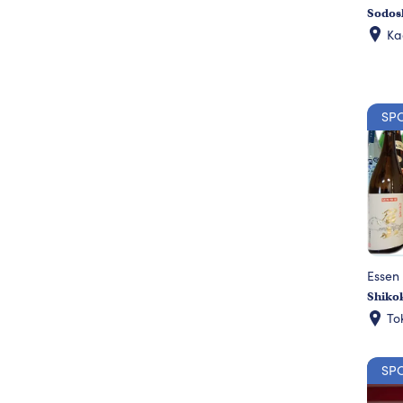
Sodos
K
SP
Essen 
Shikok
To
SP