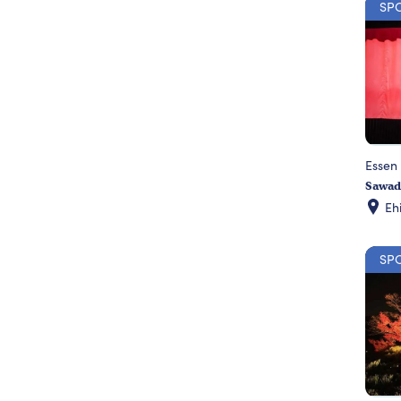
SP
Essen 
Sawad
Eh
SP