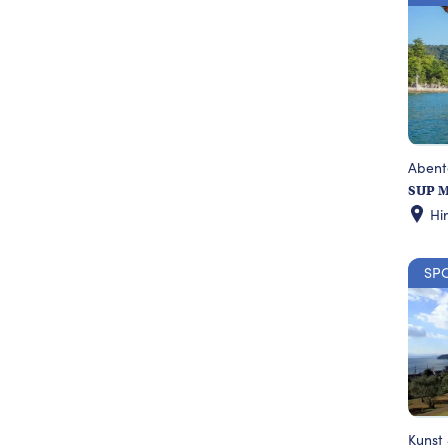
Abent
SUP M
Hi
SP
Kunst 