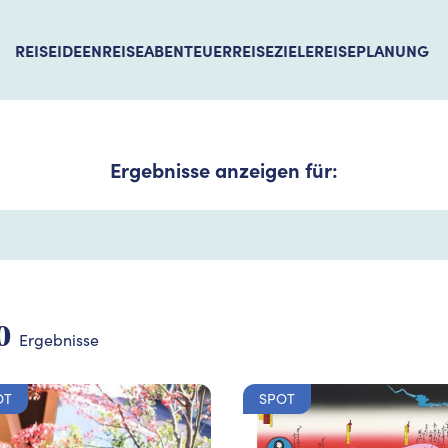
REISEIDEEN
REISEABENTEUER
REISEZIELE
REISEPLANUNG
Ergebnisse anzeigen für:
0
Ergebnisse
OT
SPOT