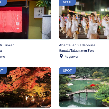
OT
SPOT
& Trinken
Abenteuer & Erlebnisse
a
Sanuki Takamatsu Fest
ime
Kagawa
OT
SPOT