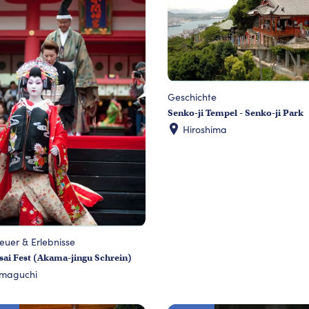
Geschichte
Senko-ji Tempel - Senko-ji Park
Hiroshima
euer & Erlebnisse
sai Fest (Akama-jingu Schrein)
maguchi