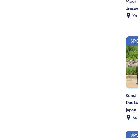
Meer 
Tsuno
Ya
SP
Kunst 
Das I
Japan
K
SP