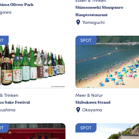
Essen & Trinken
hima Oliven-Park
Shimonoseki Shunpanro
agawa
Hauptrestaurant
Yamaguchi
OT
SPOT
& Trinken
Meer & Natur
u Sake Festival
Shibukawa Strand
kushima
Okayama
OT
SPOT