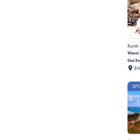
Kunst 
Warei 
Oni Fe
Eh
SP