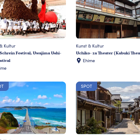
& Kultur
Kunst & Kultur
Schrein Festival, Uwajima Ushi-
Uchiko- za Theater (Kabuki Thea
Ehime
stival
ime
OT
SPOT