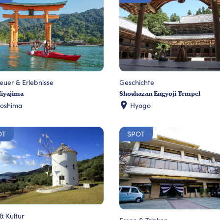
euer & Erlebnisse
Geschichte
iyajima
Shoshazan Engyoji Tempel
roshima
Hyogo
OT
SPOT
& Kultur