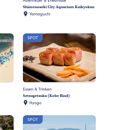
Abenteuer & Erlebnisse
Shimonoseki City Aquarium Kaikyokan
Yamaguchi
SPOT
Essen & Trinken
Setsugetsuka (Kobe Rind)
Hyogo
SPOT