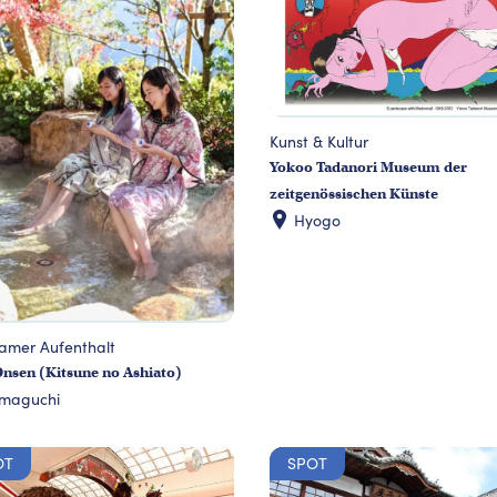
Kunst & Kultur
Yokoo Tadanori Museum der
zeitgenössischen Künste
Hyogo
samer Aufenthalt
nsen (Kitsune no Ashiato)
maguchi
OT
SPOT